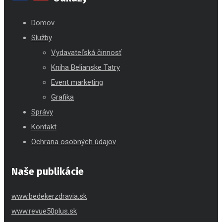
Domov
Služby
Vydavateľská činnosť
Kniha Belianske Tatry
Event marketing
Grafika
Správy
Kontakt
Ochrana osobných údajov
Naše publikácie
www.bedekerzdravia.sk
www.revue50plus.sk