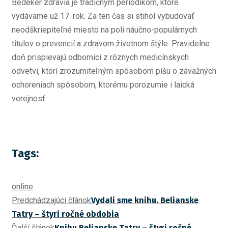
Bedeker zdravia je tradičným periodikom, ktoré
vydávame už 17. rok. Za ten čas si stihol vybudovať
neodškriepiteľné miesto na poli náučno-populárnych
titulov o prevencií a zdravom životnom štýle. Pravidelne
doň prispievajú odborníci z rôznych medicínskych
odvetvi, ktorí zrozumiteľným spôsobom píšu o závažných
ochoreniach spôsobom, ktorému porozumie i laická
verejnosť.
Tags:
online
Predchádzajúci článok
Vydali sme knihu. Belianske
Tatry – štyri ročné obdobia
Ďalší článok
Knihu Belianske Tatry – štyri ročné