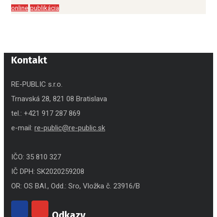
online
publikácia
Kontakt
RE-PUBLIC s.r.o.
Trnavská 28, 821 08 Bratislava
tel.: +421 917 287 869
e-mail:
re-public@re-public.sk
IČO: 35 810 327
IČ DPH: SK2020259208
OR: OS BAI., Odd.: Sro, Vložka č. 23916/B
Odkazy