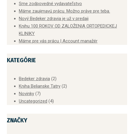
Sme zodpovedné vydavateľstvo
Máme zaujimavú prácu. Možno práve pre teba.
Nový Bedeker zdravia je už v predaji
Knihu 100 ROKOV OD ZALOŽENIA ORTOPEDICKEJ
KLINIKY
Máme pre vás prácu | Account manažér
KATEGÓRIE
Bedeker zdravia
(2)
Kniha Belianske Tatry
(2)
Novinky
(7)
Uncategorized
(4)
ZNAČKY