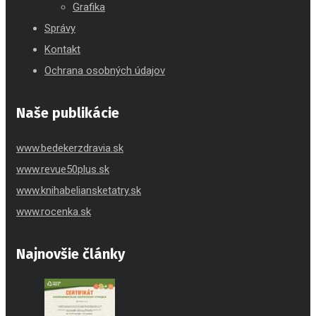
Grafika
Správy
Kontakt
Ochrana osobných údajov
Naše publikácie
www.bedekerzdravia.sk
www.revue50plus.sk
www.knihabeliansketatry.sk
www.rocenka.sk
Najnovšie články