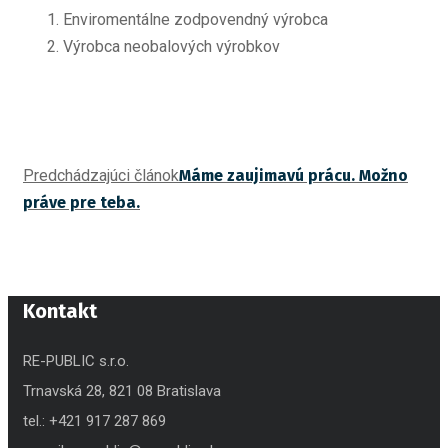
Enviromentálne zodpovendný výrobca
Výrobca neobalových výrobkov
Predchádzajúci článok
Máme zaujimavú prácu. Možno
práve pre teba.
Kontakt
RE-PUBLIC s.r.o.
Trnavská 28, 821 08 Bratislava
tel.: +421 917 287 869