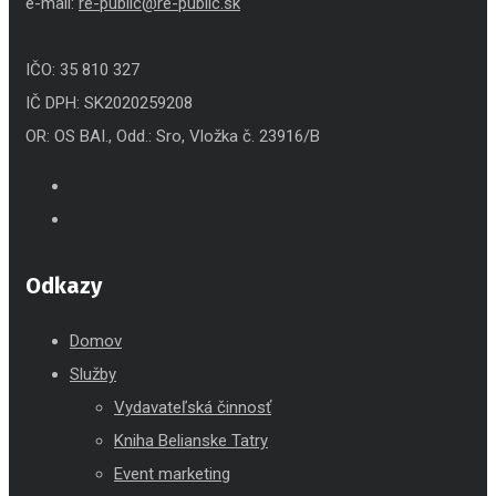
e-mail:
re-public@re-public.sk
IČO: 35 810 327
IČ DPH: SK2020259208
OR: OS BAI., Odd.: Sro, Vložka č. 23916/B
Odkazy
Domov
Služby
Vydavateľská činnosť
Kniha Belianske Tatry
Event marketing